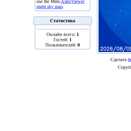
use the Mini-
AstroViewer
night sky map
.
Статистика
Онлайн всего:
1
Гостей:
1
Пользователей:
0
Сделать
б
Copyr