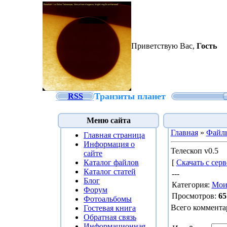
Приветствую Вас
,
Гость
Транзиты планет
RSS
Меню сайта
Главная
»
Файл
Главная страница
Информация о
Телескоп v0.5
сайте
Каталог файлов
[
Скачать с серв
Каталог статей
---
Блог
Категория
:
Мои
Форум
Просмотров
:
65
Фотоальбомы
Всего коммента
Гостевая книга
Обратная связь
Информационная