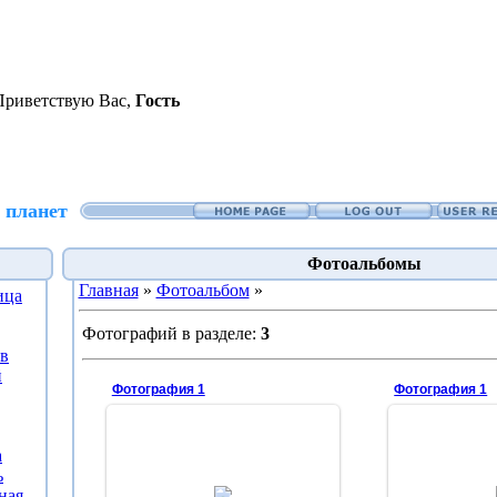
Приветствую Вас
,
Гость
 планет
Фотоальбомы
Главная
»
Фотоальбом
»
ица
Фотографий в разделе
:
3
ов
й
Фотография 1
Фотография 1
а
28.
ь
28.06.2011
ная
Видна атм