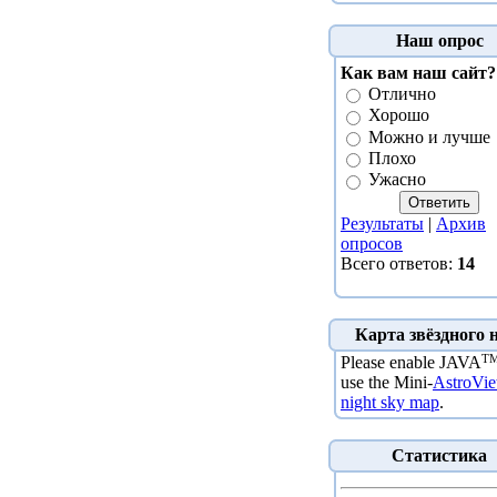
Наш опрос
Как вам наш сайт?
Отлично
Хорошо
Можно и лучше
Плохо
Ужасно
Результаты
|
Архив
опросов
Всего ответов:
14
Карта звёздного 
T
Please enable JAVA
use the Mini-
AstroVi
night sky map
.
Статистика