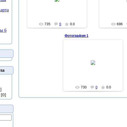
Silver
арта
735
0
0.0
696
ы 6
Фотография 1
28.06.2011
Видна атмосфера Венеры
Silver
ла
730
0
0.0
]
[0]