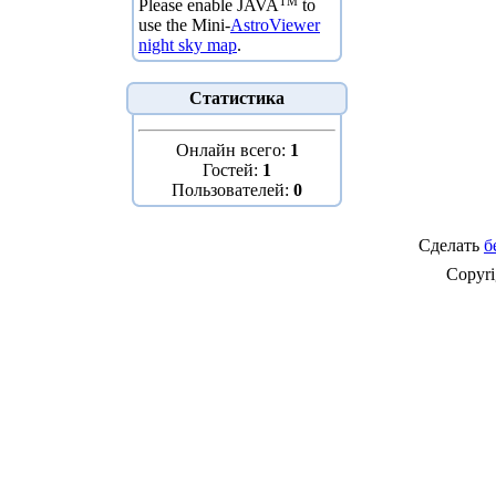
TM
Please enable JAVA
to
use the Mini-
AstroViewer
night sky map
.
Статистика
Онлайн всего:
1
Гостей:
1
Пользователей:
0
Сделать
б
Copyr