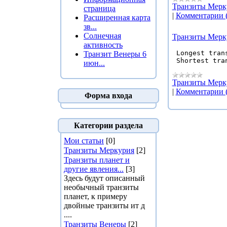
Транзиты Мерк
страница
|
Комментарии (
Расширенная карта
зв...
Солнечная
Транзиты Мерку
активность
 Longest tran
Транзит Венеры 6
 Shortest tra
июн...
Транзиты Мерк
|
Комментарии (
Форма входа
Категории раздела
Мои статьи
[0]
Транзиты Меркурия
[2]
Транзиты планет и
другие явления...
[3]
Здесь будут описанный
необычный транзиты
планет, к примеру
двойные транзиты ит д
....
Транзиты Венеры
[2]