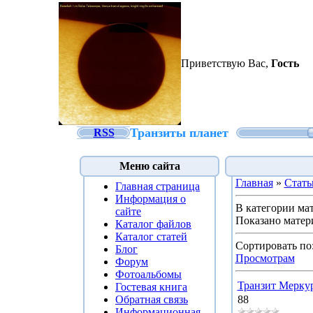
Приветствую Вас
,
Гость
Транзиты планет
RSS
Меню сайта
Главная
»
Стать
Главная страница
Информация о
В категории ма
сайте
Показано матер
Каталог файлов
Каталог статей
Сортировать по
Блог
Просмотрам
Форум
Фотоальбомы
Транзит Меркур
Гостевая книга
Обратная связь
88
Информационная